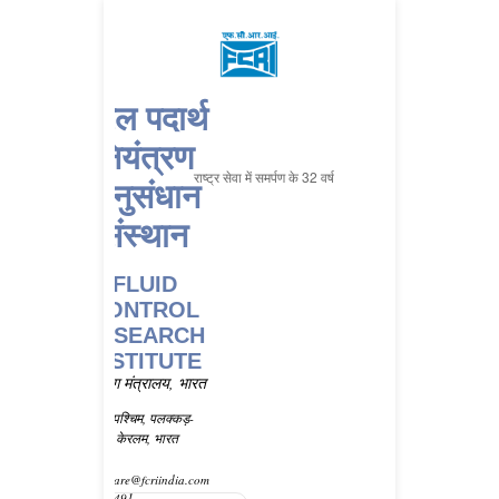
तरल पदार्थ
नियंत्रण
राष्ट्र सेवा में समर्पण के 32 वर्ष
अनुसंधान
संस्थान
FLUID
CONTROL
RESEARCH
INSTITUTE
भारी उद्योग मंत्रालय, भारत
सरकार
कांजीकोड पश्चिम, पलक्कड़-
६७८६२३, केरलम, भारत
ई मेल-
customercare@fcriindia.com
दूरभाष- 91-491-