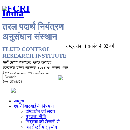
तरल पदार्थ नियंत्रण
अनुसंधान संस्थान
राष्ट्र सेवा में समर्पण के 32 वर्ष
FLUID CONTROL
RESEARCH INSTITUTE
भारी उद्योग मंत्रालय, भारत सरकार
कांजीकोड पश्चिम, पलक्कड़- ६७८६२३, केरलम, भारत
ई मेल- customercare@fcriindia.com
दूरभाष- 91-491-2569010/2566120/2566206
फैक्स- 2566326
आमुख
एफसीआरआई के विषय में
दृष्टिकोण एवं लक्ष्य
गुणवत्ता नीति
निदेशक की लेखनी से
अंतर्राष्ट्रीय सहयोग