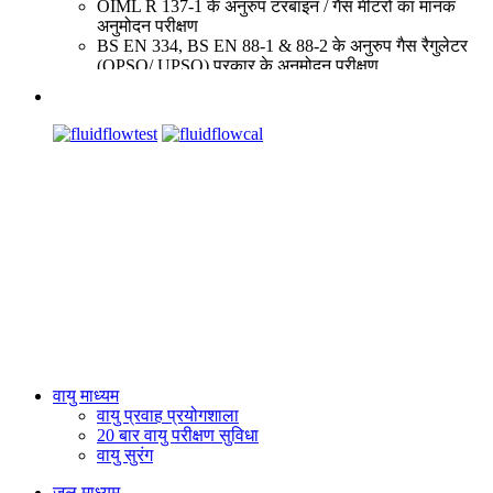
OIML R 137-1 के अनुरुप टरबाइन / गैस मीटरों का मानक
अनुमोदन परीक्षण
BS EN 334, BS EN 88-1 & 88-2 के अनुरुप गैस रैगुलेटर
(OPSO/ UPSO) प्रकार के अनुमोदन परीक्षण
ब्लोअर / पंखा का अंशाकन / परीक्षण, श्वसन योग्य धूल कणों,
उच्च आयतन सैंपलर, लीक फ्लो अंशाकक, क्रिटीकल फ्लो
छिद्रक, स्मूथ एप्रोच छिद्रक, लैमिनर फ्लो ऐलीमैंट्स, फ्लो
नॉजिल्स, मॉस फ्लो मीटर्स, वॉर्टेक्स फ्लो मीटर्स, अल्ट्रासोनिक
फ्लो मीटर्स, रोटामीटर्स एवं लीकेज एवं फ्लो टैस्ट वाल्वों पर,
फिल्टरों आदि पर दबाव बूंद परीक्षण
दीर्घ व्यास नलिकाएं, एन्नयूबार्स का अंशाकन, एयरोफोइल्स,
वैंचुरिस, छिद्र आदि मूल अवस्था में वायु/ गैस दबाव मापन
ISO/AGA मानकों के अनुरुप प्रवाह मीटरों तथा संयंत्रों का
साइट पर प्रमाणीकरण/ अंशाकन
गैस प्रवाह मापन तथा अंशाकन तकनीकों के क्षेत्र में औद्योगिक कार्मिकों
को कार्य करने का व्यवहारिक प्रशिक्षण देना
वायु माध्यम
वायु प्रवाह प्रयोगशाला
20 बार वायु परीक्षण सुविधा
वायु सुरंग
जल माध्यम